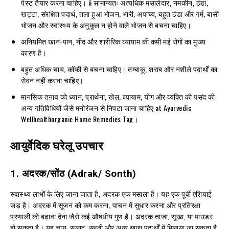
पेस्ट तैयार करना चाहिए। ii सामान्यतः अत्यधिक मसालेदार, नमकीन, ठंडा,
खट्टा, संरक्षित पदार्थ, तला हुआ भोजन, भारी, अपाच्य, बहुत ठंडा और गर्म, बासी
भोजन और स्वास्थ्य के अनुकूल न होने वाले भोजन से बचना चाहिए।
अनियमित खान-पान, नींद और शारीरिक व्यायाम की कमी मई रोगों का मुख्य
कारण है।
बहुत अधिक चाय, कॉफी से बचना चाहिए। तम्बाकू, शराब और नशीले पदार्थों का
सेवन नहीं करना चाहिए।
मानसिक तनाव को ध्यान, प्रार्थना, खेल, व्यायाम, योग और व्यक्ति की पसंद की
अन्य गतिविधियों जैसे मनोरंजन से निपटा जाना चाहिए at Ayurvedic
Wellhealthorganic Home Remedies Tag।
आयुर्वेदिक घरेलू उपचार
1.
अदरक
/
सोंठ
(Adrak/ Sonth)
स्वास्थ्य लाभों के लिए जाना जाता है, अदरक एक मसाला है। यह एक पूर्वी एशियाई
जड़ है। अदरक में सूजन को कम करना, पाचन में सुधार करना और प्रतिरक्षा
प्रणाली को बढ़ावा देना जैसे कई औषधीय गुण हैं। अदरक ताजा, सूखा, या पाउडर
हो सकता है। यह चाय, सलाद, सब्जी और अन्य खाद्य पदार्थों में मिलाया जा सकता है